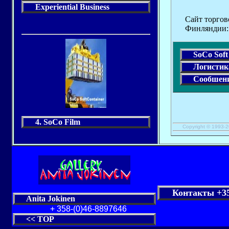
Experiential Business
Сайт торгов
Финляндии:
SoCo Sof
Логистик
Сообшен
4. SoCo Film
Copyright © 1993-2
SoCo Soft
Контакты +35
Anita Jokinen
+ 358-(0)46-8897646
<< TOP