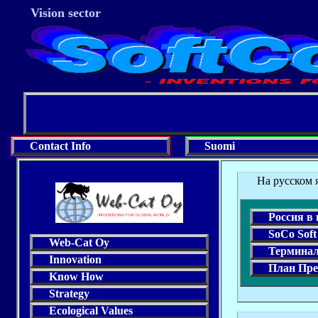
Vision sector
Contact Info
Suomi
На русском 
Россия в
SoCo Soft
Web-Cat Oy
Терминал
Innovation
План Пре
Know How
Strategy
Ecological Values